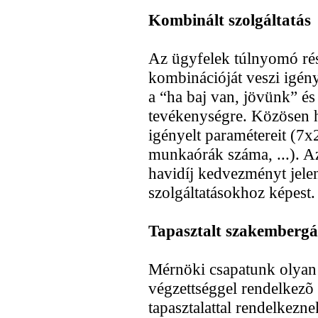
Kombinált szolgáltatás
Az ügyfelek túlnyomó rész
kombinációját veszi igén
a “ha baj van, jövünk” é
tevékenységre. Közösen h
igényelt paramétereit (7x
munkaórák száma, ...). Az
havidíj kedvezményt jele
szolgáltatásokhoz képest.
Tapasztalt szakemberg
Mérnöki csapatunk olyan
végzettséggel rendelkezõ 
tapasztalattal rendelkezn