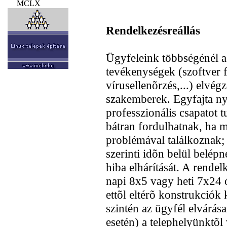
MCLX
Rendelkezésreállás
Ügyfeleink többségénél a
tevékenységek (szoftver f
vírusellenõrzés,...) elvé
szakemberek. Egyfajta ny
professzionális csapatot
bátran fordulhatnak, ha 
problémával találkoznak; 
szerinti idõn belül belép
hiba elhárítását. A rendel
napi 8x5 vagy heti 7x24 ó
ettõl eltérõ konstrukciók 
szintén az ügyfél elvárásai
esetén) a telephelyünktõl 