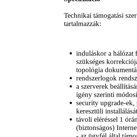
Technikai támogatási sze
tartalmazzák:
induláskor a hálózat f
szükséges korrekciójá
topológia dokumentá
rendszerlogok rendsze
a szerverek beállítás
igény szerinti módosí
security upgrade-ek, 
keresztüli installálásá
távoli eléréssel 1 órá
(biztonságos) Intern
- az ügyfél által tám