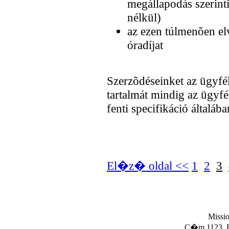
megállapodás szerinti
nélkül)
az ezen túlmenõen e
óradíjat
Szerzõdéseinket az ügyfél
tartalmát mindig az ügyfé
fenti specifikáció általáb
El�z� oldal <<
1
2
3
Missio
C�m.1123, Bp