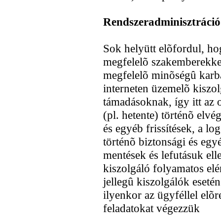
Rendszeradminisztráció
Sok helyütt elõfordul, h
megfelelõ szakemberekke
megfelelõ minõségû karb
interneten üzemelõ kiszo
támadásoknak, így itt az
(pl. hetente) történõ elvé
és egyéb frissítések, a lo
történõ biztonsági és eg
mentések és lefutásuk ell
kiszolgáló folyamatos el
jellegû kiszolgálók esetén
ilyenkor az ügyféllel elõre
feladatokat végezzük