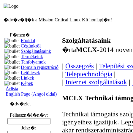
�dv�z�lj�k a Mission Critical Linux Kft honlapj�n!
F�men�
Szolgáltatásaink
Fõoldal
Cégünkrõl
�rta
MCLX
-2014 nove
Szolgáltatásaink
Termékeink
Tanfolyamok
|
Összegzés
|
Telepítési s
Domain regisztráció
Letöltések
|
Teleptechnológia
|
Linkek
|
Internet szolgáltatások
|
Képek
Árlista
English Page (Angol oldal)
MCLX Technikai támog
�dv�zlet
Technikai támogatás szolg
Felhaszn�l�n�v:
igényeihez igazítjuk. Leg
Jelsz�:
akár rendszeradminisztrác