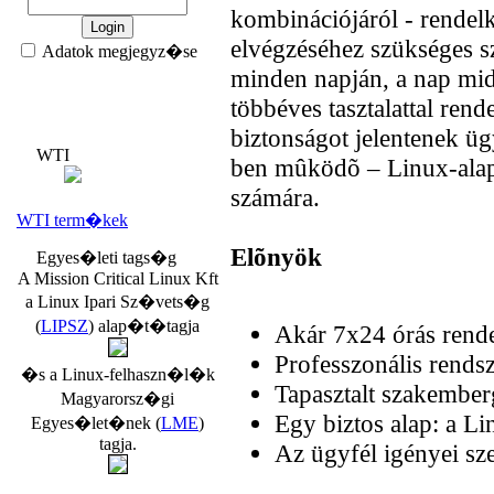
kombinációjáról - rendel
elvégzéséhez szükséges s
Adatok megjegyz�se
minden napján, a nap mid
többéves tasztalattal ren
biztonságot jelentenek ü
WTI
ben mûködõ – Linux-alap
számára.
WTI term�kek
Elõnyök
Egyes�leti tags�g
A Mission Critical Linux Kft
a Linux Ipari Sz�vets�g
(
LIPSZ
) alap�t�tagja
Akár 7x24 órás rende
Professzonális rends
�s a Linux-felhaszn�l�k
Tapasztalt szakember
Magyarorsz�gi
Egy biztos alap: a Li
Egyes�let�nek (
LME
)
tagja.
Az ügyfél igényei sze