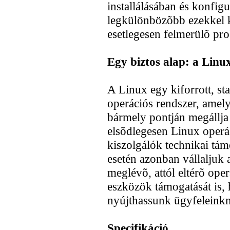
installálásában és konfigu
legkülönbözõbb ezekkel k
esetlegesen felmerülõ p
Egy biztos alap: a Linu
A Linux egy kiforrott, st
operációs rendszer, amely 
bármely pontján megállja 
elsõdlegesen Linux operá
kiszolgálók technikai tá
esetén azonban vállaljuk 
meglévõ, attól eltérõ ope
eszközök támogatását is, h
nyújthassunk ügyfeleink
Specifikáció