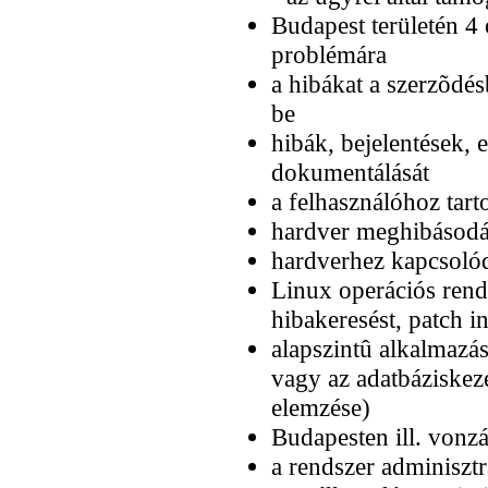
Budapest területén 4 
problémára
a hibákat a szerzõdés
be
hibák, bejelentések, 
dokumentálását
a felhasználóhoz tar
hardver meghibásodás 
hardverhez kapcsolódó
Linux operációs rend
hibakeresést, patch in
alapszintû alkalmazás 
vagy az adatbáziskez
elemzése)
Budapesten ill. vonzá
a rendszer adminisztrá