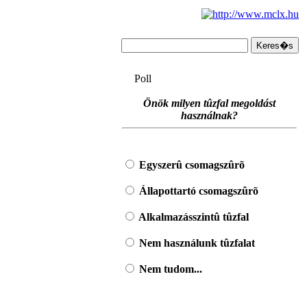
Poll
Önök milyen tûzfal megoldást
használnak?
Egyszerû csomagszûrõ
Állapottartó csomagszûrõ
Alkalmazásszintû tûzfal
Nem használunk tûzfalat
Nem tudom...