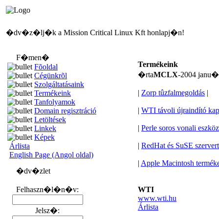
�dv�z�lj�k a Mission Critical Linux Kft honlapj�n!
F�men�
Termékeink
Fõoldal
�rta
MCLX
-2004 janu
Cégünkrõl
Szolgáltatásaink
|
Zorp tûzfalmegoldás
|
Termékeink
Tanfolyamok
|
WTI távoli újraindító ka
Domain regisztráció
Letöltések
|
Perle soros vonali eszkö
Linkek
Képek
|
RedHat és SuSE szerver
Árlista
English Page (Angol oldal)
|
Apple Macintosh termék
�dv�zlet
Felhaszn�l�n�v:
WTI
www.wti.hu
Árlista
Jelsz�: