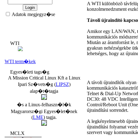
A WTI különbözõ távfelügye
konzolmenedzsment eszközö
Adatok megjegyz�se
Távoli újraindító kapcs
Amikor egy LAN/WAN, tel
kommunikációs módszerekre
Miután az áramforrást le,
WTI
gyakran nehézségekbe ütkö
lehetséges, hogy az újrain
WTI term�kek
Egyes�leti tags�g
A Mission Critical Linux Kft a Linux
A távoli újraindítók olyan
Ipari Sz�vets�g (
LIPSZ
)
kommunikációs katasztró
alap�t�tagja
Telnet & Dial-Up Networ
DC30: 48 VDC Intelligen
�s a Linux-felhaszn�l�k
Control/Reboot Unit (One P
újraindítási sorrendet.
Magyarorsz�gi Egyes�let�nek
(
LME
) tagja.
A legkényelmesebb újraind
újraindítási folyamat vezé
szervert vagy kommunikáció
MCLX