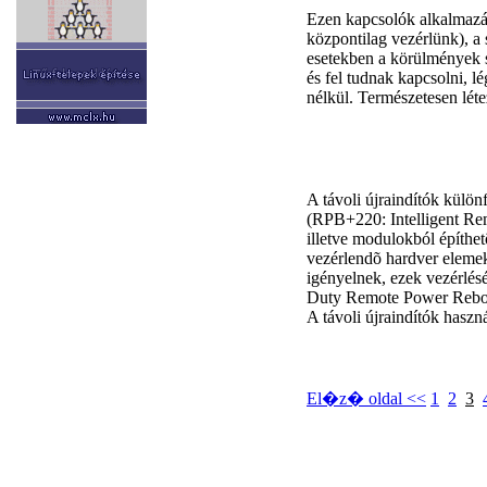
Ezen kapcsolók alkalmazási
központilag vezérlünk), a 
esetekben a körülmények 
és fel tudnak kapcsolni, 
nélkül. Természetesen lét
A távoli újraindítók külö
(RPB+220: Intelligent Re
illetve modulokból építhet
vezérlendõ hardver eleme
igényelnek, ezek vezérlés
Duty Remote Power Rebo
A távoli újraindítók haszná
El�z� oldal <<
1
2
3