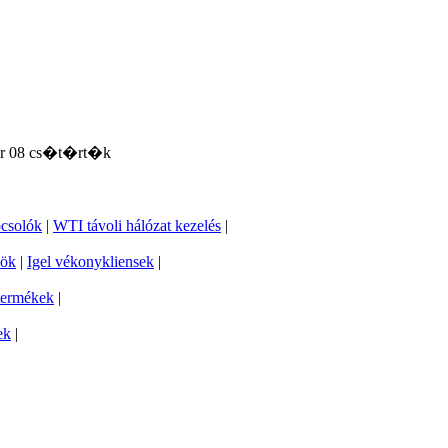
�r 08 cs�t�rt�k
pcsolók
|
WTI távoli hálózat kezelés
|
zök
|
Igel vékonykliensek
|
termékek
|
ek
|