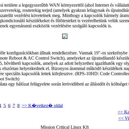
 területe a legegyszerûbb WAN környezettõl (ahol Internet és vállalati
szerverekig, routerekig terjed (amelyek gyakran lefagynak és újraindít
szatellit vezérlést követelnek meg. Minthogy a kapcsolók bármely ára
légkondicionáló készülékeket és fûtõtesteket is vezérelhetünk velük sz
eznek egyenáramú eszközök vezérlésére szolgáló kapcsolók is.
nféle konfigurációkban állnak rendelkezésre. Vannak 19"-os szekrénybe 
mote Reboot & AC Control Switch), amelyeket az újraindítandó készülé
õ, bõvíthetõ kapcsolók, amelyek az adott helyzethez igazíthatók egy ol
k elszórtan helyezkednek el. Bizonyos árammal mûködõ készülékek n
ére speciális kapcsolók lettek kifejlesztve. (RPS-10HD: Code Controll
ot Switch)
lata egy hálózat felügyelete során lerövidítheti az állásidõt és költséget
4
5
6
7
8
>> K�vetkez� oldal
>> Ka
<< Vi
Mission Critical Linux Kft