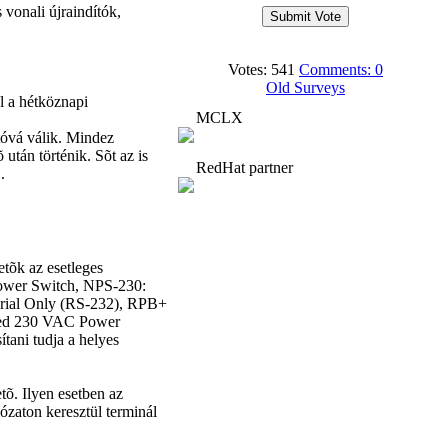
 vonali újraindítók,
Votes: 541
Comments: 0
Old Surveys
 a hétköznapi
MCLX
tóvá válik. Mindez
tán történik. Sõt az is
RedHat partner
.
etõk az esetleges
ower Switch, NPS-230:
rial Only (RS-232), RPB+
lled 230 VAC Power
tani tudja a helyes
õ. Ilyen esetben az
ózaton keresztül terminál