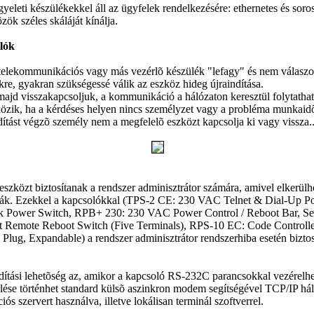
leti készülékekkel áll az ügyfelek rendelkezésére: ethernetes és soros
k széles skáláját kínálja.
olók
ekommunikációs vagy más vezérlõ készülék "lefagy" és nem válaszol
, gyakran szükségessé válik az eszköz hideg újraindítása.
 majd visszakapcsoljuk, a kommunikáció a hálózaton keresztül folytatha
zik, ha a kérdéses helyen nincs személyzet vagy a probléma munkaidõ u
dítást végzõ személy nem a megfelelõ eszközt kapcsolja ki vagy vissza..
 eszközt biztosítanak a rendszer adminisztrátor számára, amivel elkerülh
fák. Ezekkel a kapcsolókkal (TPS-2 CE: 230 VAC Telnet & Dial-Up P
k Power Switch, RPB+ 230: 230 VAC Power Control / Reboot Bar, Se
t Remote Reboot Switch (Five Terminals), RPS-10 EC: Code Contro
lug, Expandable) a rendszer adminisztrátor rendszerhiba esetén biztosí
ítási lehetõség az, amikor a kapcsoló RS-232C parancsokkal vezérelhet
rlése történhet standard külsõ aszinkron modem segítségével TCP/IP hál
s szervert használva, illetve lokálisan terminál szoftverrel.