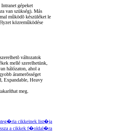
 Intranet gépeket
ásra van szükség). Más
mmal mûködõ készüléket le
emélyzet közremûködése
szerelhetõ változatok
kek mellé szerelhetünk,
yan hálózaton, ahol a
agyobb áramerõsséget
ed, Expandable, Heavy
 takaríthat meg.
teg�ria cikkeinek list�ja
ssza a cikkek f�oldal�ra